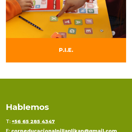
P.I.E.
Hablemos
T:
+56 65 285 4347
E:
corpeducacionalpillanlikan@gmail.com